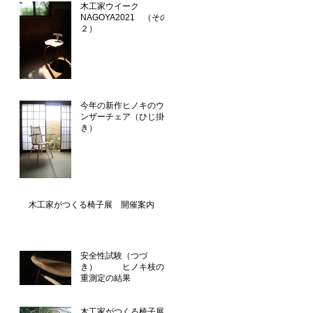
木工家ウイーク
NAGOYA2021 （その
２）
今年の新作ヒノキのウイ
ンザーチェア（ひじ掛付
き）
木工家がつくる椅子展 開催案内
安全性試験（つづ
き） ヒノキ枝の比
重測定の結果
木工家がつくる椅子展