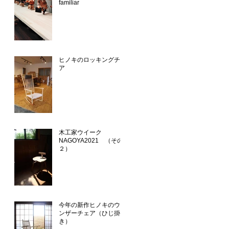
familiar
ヒノキのロッキングチェ
ア
木工家ウイーク
NAGOYA2021 （その
２）
今年の新作ヒノキのウイ
ンザーチェア（ひじ掛付
き）