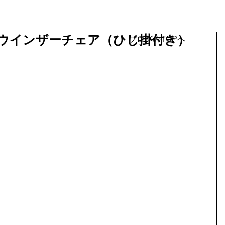
ウインザーチェア（ひじ掛付き）
ブログのTOPへ