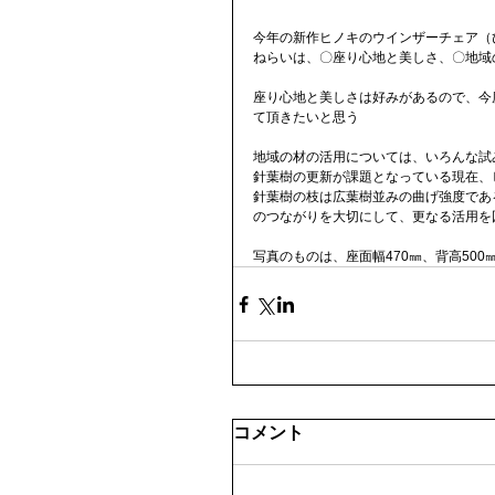
今年の新作ヒノキのウインザーチェア（
ねらいは、〇座り心地と美しさ、〇地域
座り心地と美しさは好みがあるので、今
て頂きたいと思う
地域の材の活用については、いろんな試
針葉樹の更新が課題となっている現在、
針葉樹の枝は広葉樹並みの曲げ強度であ
のつながりを大切にして、更なる活用を
写真のものは、座面幅470㎜、背高50
コメント