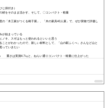
ひじ掛付き）
の材をそのまま活かす、そして、〇コンパクト・軽量
度の「木工家がつくる椅子展」、「木の家具40人展」で、ぜひ実物で評価し
みが始まっている　
ヒノキ、スギはもっと使われるといいと思う
ることがわかったので、新しい材料として、「山の駅ふくべ」さんなど山と
図っていきたい
0㎜　　重さは実測4.7㎏と、ねらい通りコンパクト・軽量に仕上がった