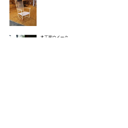
木工家ウイーク
NAGOYA2021 （その
２）
今年の新作ヒノキのウイン
ザーチェア（ひじ掛付き）