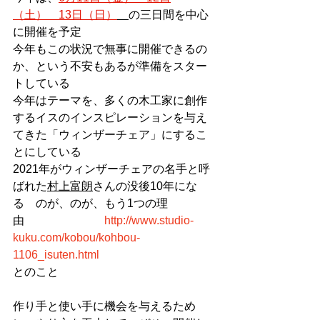
（土）　13日（日）
の三日間を中心
に開催を予定
今年もこの状況で無事に開催できるの
か、
という不安もあるが準備をスター
トしている
今年はテーマを、
多くの木工家に創作
するイスのインスピレーションを与え
てきた
「
ウィンザーチェア」にするこ
とにしている
2021年がウィンザーチェアの名手と呼
ばれた
村上富朗
さんの没後10年にな
る　のが、のが、もう1つの理
由　　　　　　　
http://www.studio-
kuku.com/kobou/kohbou-
1106_isuten.html
とのこと
作り手と使い手に機会を与えるため