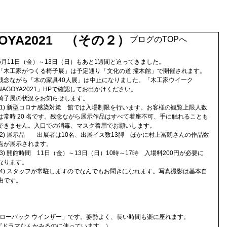
YA2021 （その２）
ブログのTOPへ
6月11日（金）～13日（日）もあと1週間と迫ってきました。
「木工家がつくる椅子展」は予定通り「文化の道 撞木館」で開催されます。
残念ながら「木の家具40人展」は中止になりました。「木工家ウイーク
NAGOYA2021」HPで確認してお出かけください。
椅子展の状況をお知らせします。
(1) 新型コロナ感染対策　館では入場制限を行います。お客様の観覧上限人数
は常時 20 名です。残念ながら展示作品はすべて着座不可、手に触れることも
できません。入口での消毒、マスク着用でお願いします。
(2) 展示品　　出展者は10名、出展イス数13脚　ほかに村上冨朗さんの作品数
点が展示されます。
(3) 開館時間　11日（金）～13日（日）10時～17時　入場料200円が必要に
なります。
(4) スタッフが常駐しますのでなんでもお聞きになれます。写真撮影は基本自
由です。
のローバック ウインザー」です。姿勢よく、長い時間も楽に座れます。
ビドラマなんかみるのに使っています。）