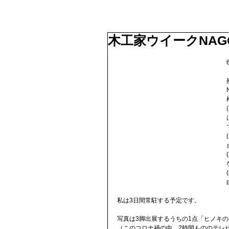
木工家ウイークNAGO
私は3日間常駐する予定です。
写真は3脚出展するうちの1点「ヒノキ
（このコロナ禍の中、2時間もののテレ