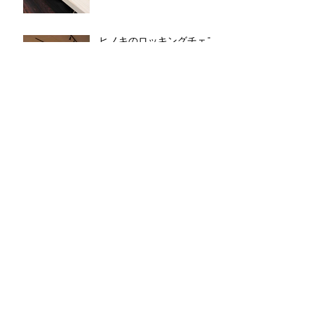
ヒノキのロッキングチェア
木工家ウイーク
NAGOYA2021 （その
２）
今年の新作ヒノキのウイン