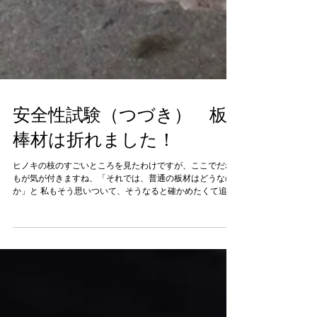
安全性試験（つづき） 板
棒材は折れました！
ヒノキの枝のすごいところを見たわけですが、ここでだれ
もが気が付きますね、「それでは、普通の板材はどうなの
か」と 私もそう思いついて、そうなると確かめたくて追試
をすることにしました。 ヒノキ板材から□30㎜の棒材を切
り出し、それをφ約29の丸棒にします。枝の時と同じよう
に端を...