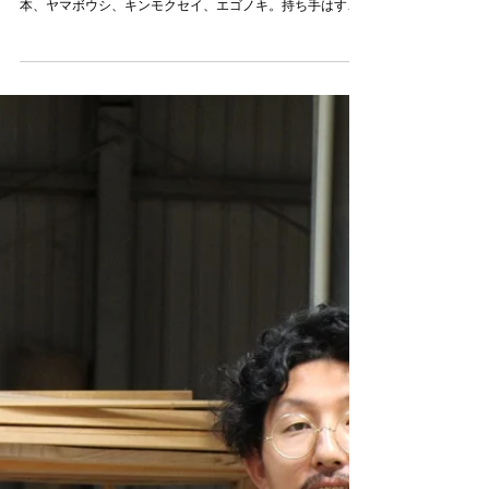
今度は、木づち
あかりアート展が終わってやや疲れが残る中、今日から平
常作業。頼まれた木づちづくりです。 左から、サクラが2
本、ヤマボウシ、キンモクセイ、エゴノキ。持ち手はすべ
て、サクラの枝の削り出し。 この後、カシの槌と、キンモ
クセイとヒノキの枝の持ち手のバージョンが増えます。...