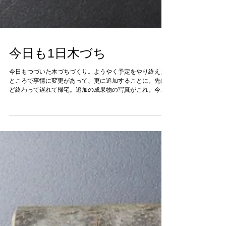
今日も1日木づち
今日もつづいた木づちづくり。ようやく予定をやり終えた
ところで事情に変更があって、更に追加することに。先ほ
ど終わって遅れて帰宅。追加の成果物の写真がこれ。今回
はテイストを変えて、いわば新ブランドです。が、 槌の左
向きが”新”、右向きがベイシックですが、果たして違いが分
かっても...