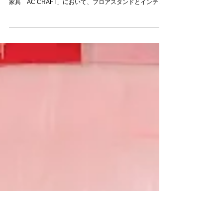
木の家具 AC CRAFT
で、展示会
「美濃和紙あかりアート展」10月7日（土）、8日（日）開
催 に合わせて、うだつの上がる街並みの中にある「木の
家具 AC CRAFT」において、フロアスタンドとインテリ
ア・ラダーを展示して頂けることになりました。明日は、
午後からは晴れの予想です。夕方から店に詰めて、お客様
をお...