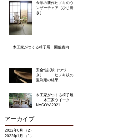
今年の新作ヒノキのウイ
ンザーチェア（ひじ掛付
き）
木工家がつくる椅子展 開催案内
安全性試験（つづ
き） ヒノキ枝の比
重測定の結果
木工家がつくる椅子展
― 木工家ウイーク
NAGOYA2021
アーカイブ
2022年6月
（2）
2件の記事
2022年1月
（1）
1件の記事