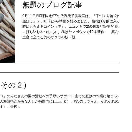
無題のブログ記事
9月11日月曜日の校下の放課後子供教室は、「手づくり輪投げで
遊ぼう」 2，3日前から準備を始めました。 輪投げが的に入った
時にもらえるコイン（左）、エゴノキで250個ほど新作 的を土台
に打ち込む木づち（右）槌はヤマボウシで12本新作 真ん中は
土台に立てる的のサクラの枝（既...
（その２）
べ」のみなさんの園の活動への手厚いサポート 山での直接の作業に始まって、
人海戦術だからなんとか時間内に仕上がる）、WSのしつらえ、それぞれの組に
）、最後...